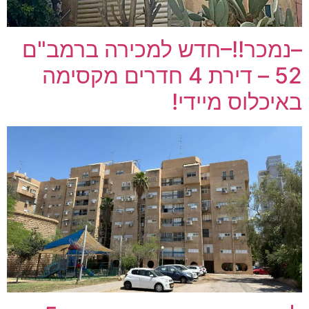
–נמכר!!–חדש למכירה ברמב"ם
52 – דירת 4 חדרים מקסימה
באיכלוס מיידי!