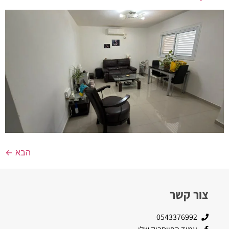
הבא
←
צור קשר
0543376992