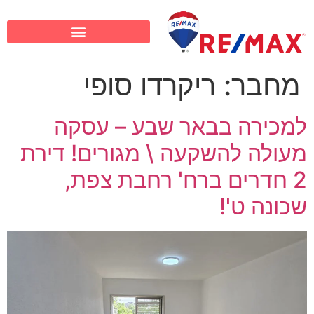
מחבר:
ריקרדו סופי
למכירה בבאר שבע – עסקה
מעולה להשקעה \ מגורים! דירת
2 חדרים ברח' רחבת צפת,
שכונה ט'!