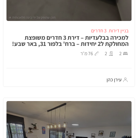
בניין דירות
3 חדרים
למכירה בבלעדיות – דירת 3 חדרים משופצת
המחולקת ל2 יחידות – ברח' בלפור 31, באר שבע!
2
2
76 מ״ר
עירן כהן