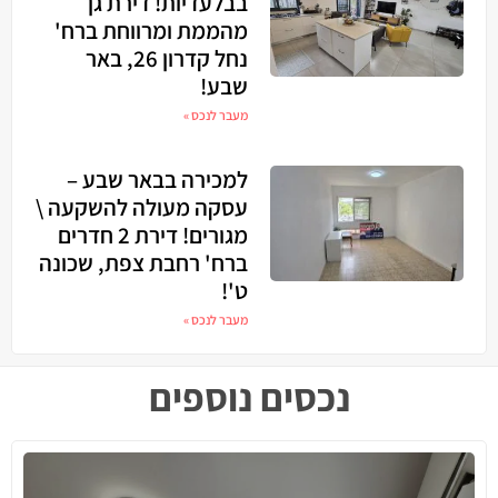
בבלעדיות! דירת גן
מהממת ומרווחת ברח'
נחל קדרון 26, באר
שבע!
מעבר לנכס »
למכירה בבאר שבע –
עסקה מעולה להשקעה \
מגורים! דירת 2 חדרים
ברח' רחבת צפת, שכונה
ט'!
מעבר לנכס »
נכסים נוספים