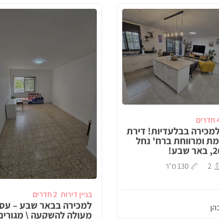
דרים
מכירה בבלעדיות! דירת
מת ומרווחת ברח' נחל
2
130 מ״ר
בניין דירות
2 חדרים
למכירה בבאר שבע – עס
הן
מעולה להשקעה \ מגורים