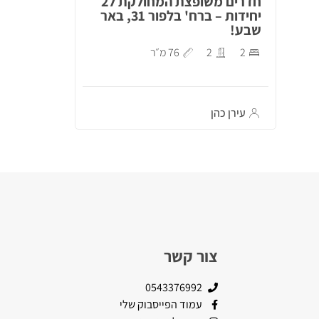
חדרים משופצת המחולקת ל2
יחידות – ברח' בלפור 31, באר
שבע!
2
2
76 מ״ר
עירן כהן
צור קשר
0543376992
עמוד הפייסבוק שלי