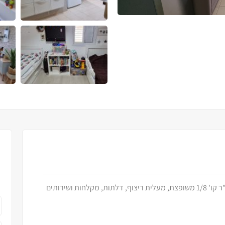
שכונה ט' ברח' שדרות ירושלים דירת 3.5 חד' 90 מ"ר קו' 1/8 משופצת, מעלית ריצוף, דלתות, מקלחות ושירותים