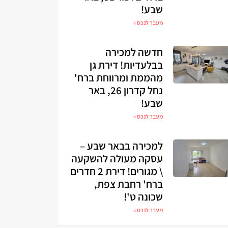
שבע!
מעבר לנכס »
חדשה למכירה
בבלעדיות! דירת גן
מהממת ומרווחת ברח'
נחל קדרון 26, באר
שבע!
מעבר לנכס »
למכירה בבאר שבע –
עסקה מעולה להשקעה
\ מגורים! דירת 2 חדרים
ברח' רחבת צפת,
שכונה ט'!
מעבר לנכס »