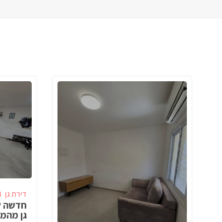
דירת גן
4 ח
חדשה ל
גן מהמ