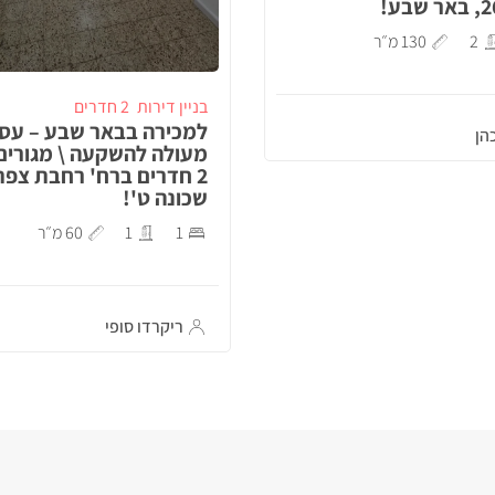
2
130 מ״ר
בניין דירות
2 חדרים
למכירה בבאר שבע – עס
הן
מעולה להשקעה \ מגורים
2 חדרים ברח' רחבת צפת
שכונה ט'!
1
1
60 מ״ר
ריקרדו סופי