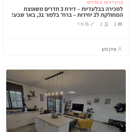
בניין דירות
3 חדרים
למכירה בבלעדיות – דירת 3 חדרים משופצת
המחולקת ל2 יחידות – ברח' בלפור 31, באר שבע!
2
2
76 מ״ר
עירן כהן