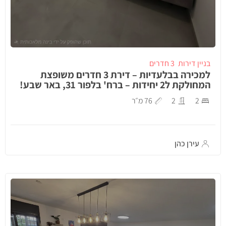
בניין דירות
3 חדרים
למכירה בבלעדיות – דירת 3 חדרים משופצת
המחולקת ל2 יחידות – ברח' בלפור 31, באר שבע!
2
2
76 מ״ר
עירן כהן