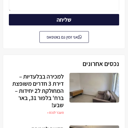
שליחה
אני זמין גם בווטסאפ
נכסים אחרונים
למכירה בבלעדיות –
דירת 3 חדרים משופצת
המחולקת ל2 יחידות –
ברח' בלפור 31, באר
שבע!
מעבר לנכס »