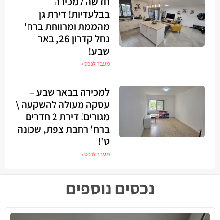
חדשה למכירה
בבלעדיות! דירת גן
מהממת ומרווחת ברח'
נחל קדרון 26, באר
שבע!
מעבר לנכס »
למכירה בבאר שבע –
עסקה מעולה להשקעה \
מגורים! דירת 2 חדרים
ברח' רחבת צפת, שכונה
ט'!
מעבר לנכס »
נכסים נוספים