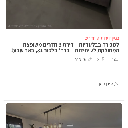
בניין דירות
3 חדרים
למכירה בבלעדיות – דירת 3 חדרים משופצת
המחולקת ל2 יחידות – ברח' בלפור 31, באר שבע!
2
2
76 מ״ר
עירן כהן