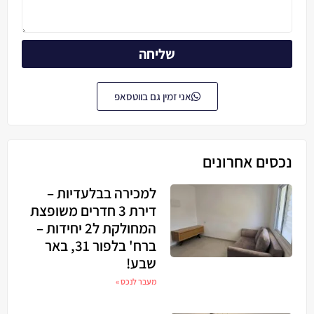
שליחה
אני זמין גם בווטסאפ
נכסים אחרונים
למכירה בבלעדיות –
דירת 3 חדרים משופצת
המחולקת ל2 יחידות –
ברח' בלפור 31, באר
שבע!
מעבר לנכס »