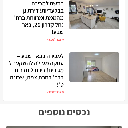
חדשה למכירה
בבלעדיות! דירת גן
מהממת ומרווחת ברח'
נחל קדרון 26, באר
שבע!
מעבר לנכס »
למכירה בבאר שבע –
עסקה מעולה להשקעה \
מגורים! דירת 2 חדרים
ברח' רחבת צפת, שכונה
ט'!
מעבר לנכס »
נכסים נוספים