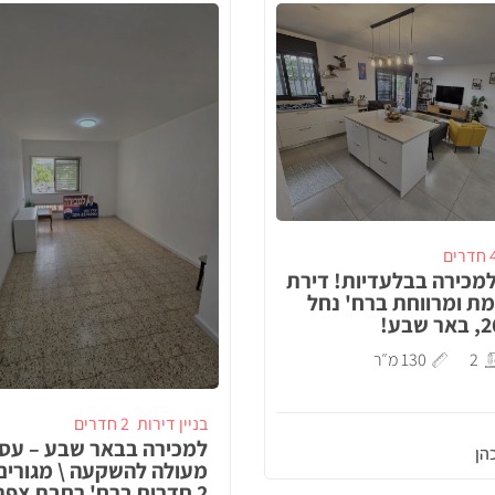
דרים
מכירה בבלעדיות! דירת
מת ומרווחת ברח' נחל
2
130 מ״ר
בניין דירות
2 חדרים
למכירה בבאר שבע – עס
הן
מעולה להשקעה \ מגורים
2 חדרים ברח' רחבת צפת