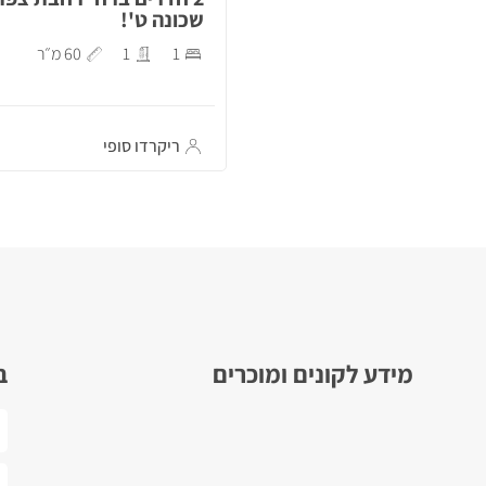
שכונה ט'!
1
1
60 מ״ר
ריקרדו סופי
מידע לקונים ומוכרים
ב