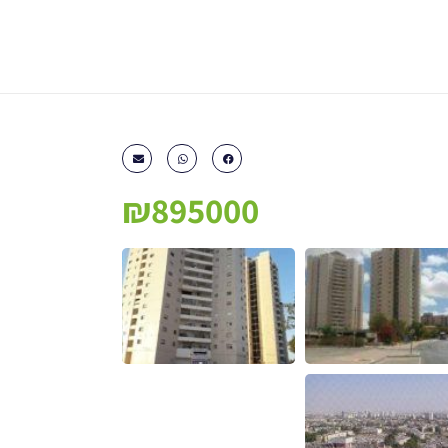
₪895000