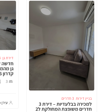
דירת גן
4 ח
חדשה ל
גן מהמ
קדרון 26, באר שבע!
3
בניין דירות
3 חדרים
עירן כ
למכירה בבלעדיות – דירת 3
חדרים משופצת המחולקת ל2