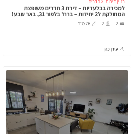
בניין דירות
3 חדרים
למכירה בבלעדיות – דירת 3 חדרים משופצת
המחולקת ל2 יחידות – ברח' בלפור 31, באר שבע!
2
2
76 מ״ר
עירן כהן