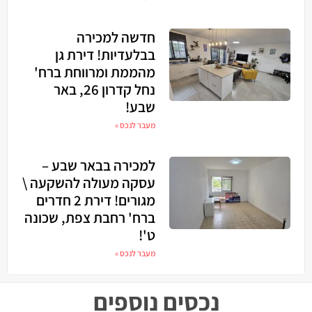
חדשה למכירה
בבלעדיות! דירת גן
מהממת ומרווחת ברח'
נחל קדרון 26, באר
שבע!
מעבר לנכס »
למכירה בבאר שבע –
עסקה מעולה להשקעה \
מגורים! דירת 2 חדרים
ברח' רחבת צפת, שכונה
ט'!
מעבר לנכס »
נכסים נוספים