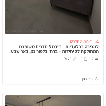
בניין דירות
3 חדרים
למכירה בבלעדיות – דירת 3 חדרים משופצת
המחולקת ל2 יחידות – ברח' בלפור 31, באר שבע!
2
2
76 מ״ר
עירן כהן