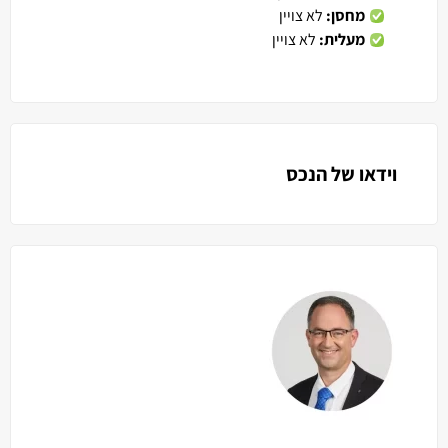
מחסן:
לא צויין
מעלית:
לא צויין
וידאו של הנכס