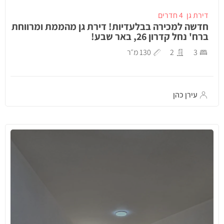
דירת גן
4 חדרים
חדשה למכירה בבלעדיות! דירת גן מהממת ומרווחת
ברח' נחל קדרון 26, באר שבע!
3
2
130 מ״ר
עירן כהן