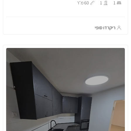
1
1
60 מ״ר
ריקרדו סופי