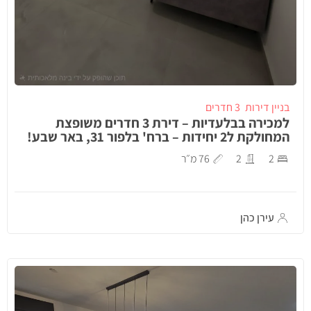
בניין דירות
3 חדרים
למכירה בבלעדיות – דירת 3 חדרים משופצת
המחולקת ל2 יחידות – ברח' בלפור 31, באר שבע!
2
2
76 מ״ר
עירן כהן