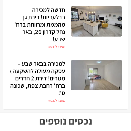
חדשה למכירה
בבלעדיות! דירת גן
מהממת ומרווחת ברח'
נחל קדרון 26, באר
שבע!
מעבר לנכס »
למכירה בבאר שבע –
עסקה מעולה להשקעה \
מגורים! דירת 2 חדרים
ברח' רחבת צפת, שכונה
ט'!
מעבר לנכס »
נכסים נוספים