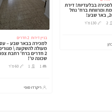
מכירה בבלעדיות! דירת
מת ומרווחת ברח' נחל
2
130 מ״ר
בניין דירות
2 חדרים
למכירה בבאר שבע – עס
הן
מעולה להשקעה \ מגורים
2 חדרים ברח' רחבת צפת
שכונה ט'!
1
1
60 מ״ר
ריקרדו סופי