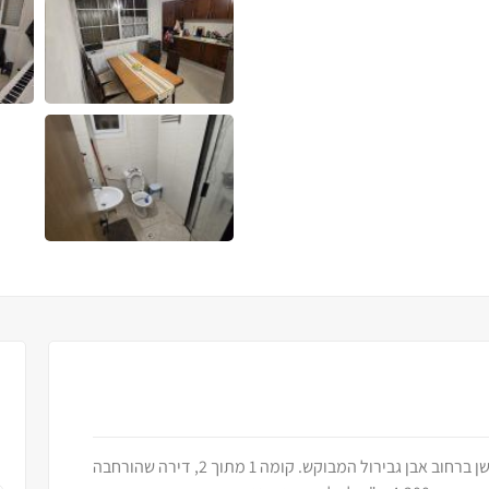
למכירה בבלעדיות בשכונה ב' – דירה בפריים לוקיישן ברחוב אבן גבירול המבוקש. קומה 1 מתוך 2, דירה שהורחבה