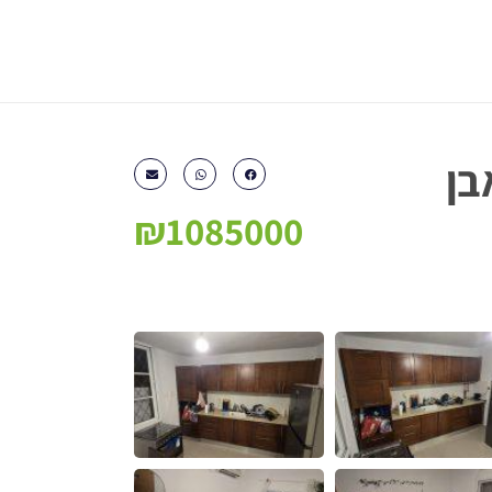
אבן
₪1085000