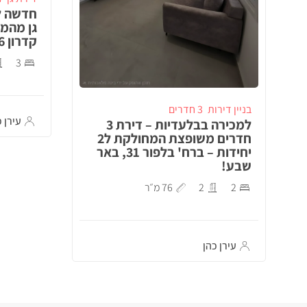
חדשה ל
גן מהמ
קדרון 26, באר שבע!
3
בניין דירות
3 חדרים
עירן כ
למכירה בבלעדיות – דירת 3
חדרים משופצת המחולקת ל2
יחידות – ברח' בלפור 31, באר
שבע!
2
2
76 מ״ר
עירן כהן