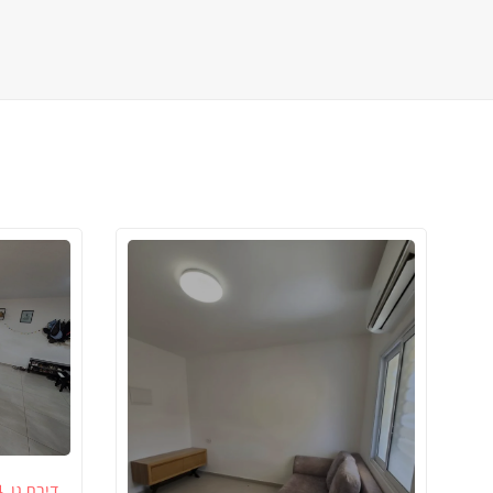
דירת גן
4 ח