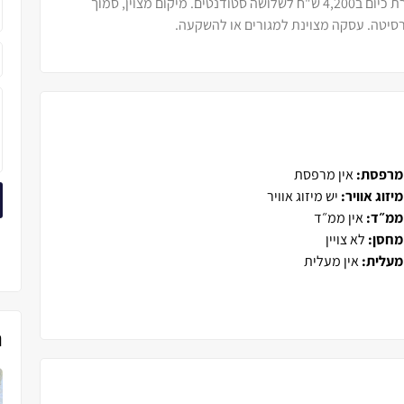
ל-4.5 חדרים, כ80 מ"ר. ללא ממ"ד ומעלית. מושכרת כיום ב4,200 ש"ח לשלושה סטודנטים. מיקום מצוין, סמוך
ברסיטה. עסקה מצוינת למגורים או להשקעה.
מרפסת:
אין מרפסת
מיזוג אוויר:
יש מיזוג אוויר
ממ״ד:
אין ממ״ד
מחסן:
לא צויין
מעלית:
אין מעלית
נ