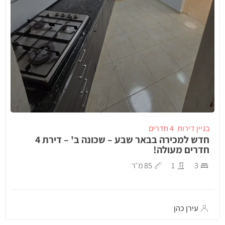
בניין דירות
4 חדרים
חדש למכירה בבאר שבע – שכונה ב' – דירת 4
חדרים מעולה!
3
1
85 מ״ר
עירן כהן