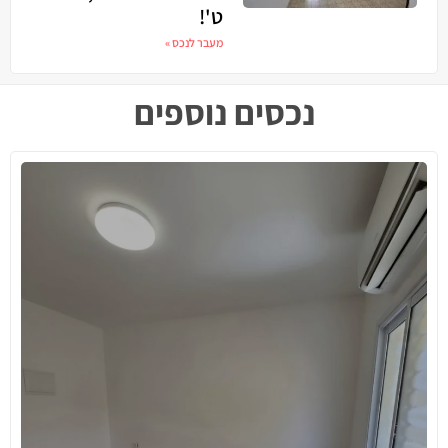
ט'!
מעבר לנכס »
נכסים נוספים