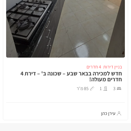
בניין דירות
4 חדרים
חדש למכירה בבאר שבע – שכונה ב' – דירת 4
חדרים מעולה!
3
1
85 מ״ר
עירן כהן