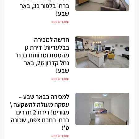
ברח' בלפור 31, באר
שבע!
מעבר לנכס »
חדשה למכירה
בבלעדיות! דירת גן
מהממת ומרווחת ברח'
נחל קדרון 26, באר
שבע!
מעבר לנכס »
למכירה בבאר שבע –
עסקה מעולה להשקעה \
מגורים! דירת 2 חדרים
ברח' רחבת צפת, שכונה
ט'!
מעבר לנכס »