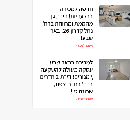
חדשה למכירה
בבלעדיות! דירת גן
מהממת ומרווחת ברח'
נחל קדרון 26, באר
שבע!
מעבר לנכס »
למכירה בבאר שבע –
עסקה מעולה להשקעה
\ מגורים! דירת 2 חדרים
ברח' רחבת צפת,
שכונה ט'!
מעבר לנכס »