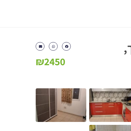
,
₪2450