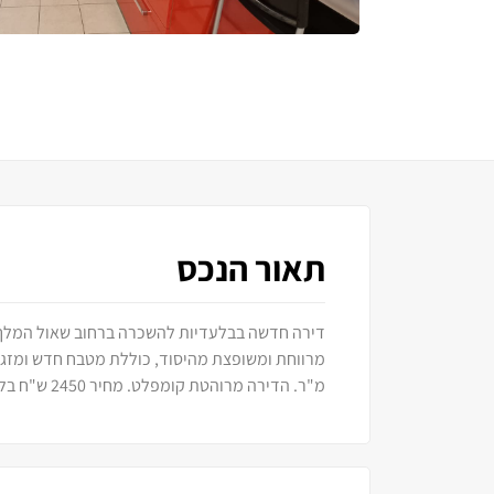
תאור הנכס
מ"ר. הדירה מרוהטת קומפלט. מחיר 2450 ש"ח בלבד. כניסה ביולי. חובה לראות.