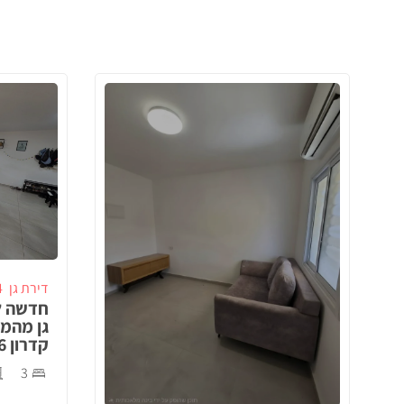
דירת גן
4 ח
חדשה ל
גן מהמ
קדרון 26, באר שבע!
3