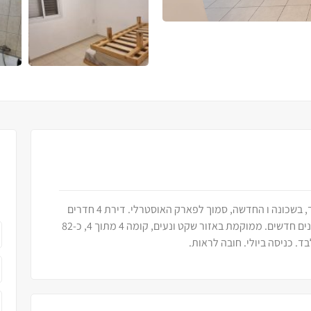
דירה חדשה בבלעדיות להשכרה ברחוב שאול המלך, בשכונה ו החדשה, סמוך לפארק האוסטרלי. דירת 4 חדרים
מרווחת ומשופצת מהיסוד, כוללת מטבח חדש ומזגנים חדשים. ממוקמת באזור שקט ונעים, קומה 4 מתוך 4, כ-82