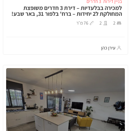
בניין דירות
3 חדרים
למכירה בבלעדיות – דירת 3 חדרים משופצת
המחולקת ל2 יחידות – ברח' בלפור 31, באר שבע!
2
2
76 מ״ר
עירן כהן