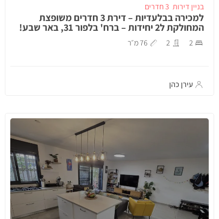
בניין דירות
3 חדרים
למכירה בבלעדיות – דירת 3 חדרים משופצת
המחולקת ל2 יחידות – ברח' בלפור 31, באר שבע!
2
2
76 מ״ר
עירן כהן