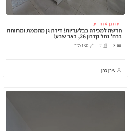
דירת גן
4 חדרים
חדשה למכירה בבלעדיות! דירת גן מהממת ומרווחת
ברח' נחל קדרון 26, באר שבע!
3
2
130 מ״ר
עירן כהן