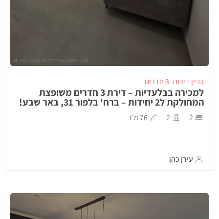
בניין דירות
3 חדרים
למכירה בבלעדיות – דירת 3 חדרים משופצת
המחולקת ל2 יחידות – ברח' בלפור 31, באר שבע!
2
2
76 מ״ר
עירן כהן