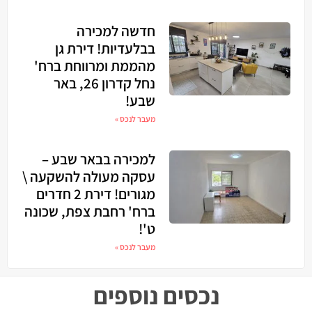
חדשה למכירה
בבלעדיות! דירת גן
מהממת ומרווחת ברח'
נחל קדרון 26, באר
שבע!
מעבר לנכס »
למכירה בבאר שבע –
עסקה מעולה להשקעה \
מגורים! דירת 2 חדרים
ברח' רחבת צפת, שכונה
ט'!
מעבר לנכס »
נכסים נוספים