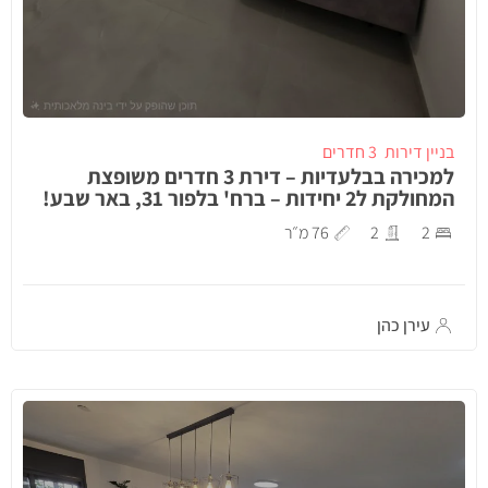
בניין דירות
3 חדרים
למכירה בבלעדיות – דירת 3 חדרים משופצת
המחולקת ל2 יחידות – ברח' בלפור 31, באר שבע!
2
2
76 מ״ר
עירן כהן