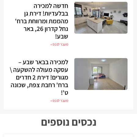
חדשה למכירה
בבלעדיות! דירת גן
מהממת ומרווחת ברח'
נחל קדרון 26, באר
שבע!
מעבר לנכס »
למכירה בבאר שבע –
עסקה מעולה להשקעה \
מגורים! דירת 2 חדרים
ברח' רחבת צפת, שכונה
ט'!
מעבר לנכס »
נכסים נוספים