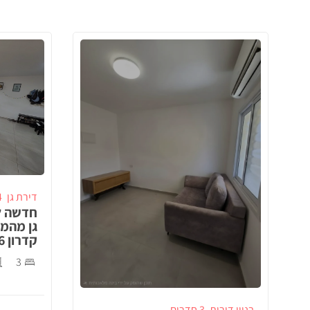
דירת גן
4 ח
חדשה ל
גן מהמ
קדרון 26, באר שבע!
3
בניין דירות
3 חדרים