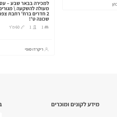
למכירה בבאר שבע – עס
הן
מעולה להשקעה \ מגורים
2 חדרים ברח' רחבת צפת
שכונה ט'!
1
1
60 מ״ר
ריקרדו סופי
מידע לקונים ומוכרים
ב