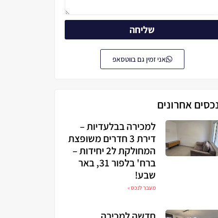
שליחה
אני זמין גם בווטסאפ
כסים אחרונים
למכירה בבלעדיות –
דירת 3 חדרים משופצת
המחולקת ל2 יחידות –
ברח' בלפור 31, באר
שבע!
מעבר לנכס »
חדשה למכירה