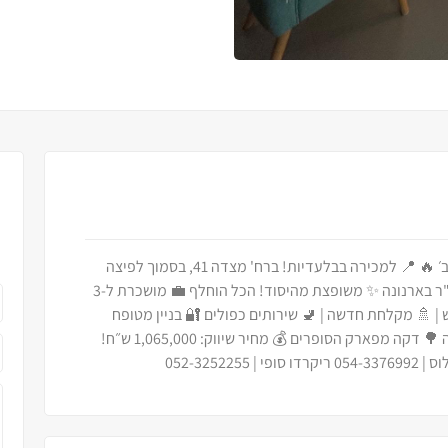
🔥 הזדמנות מצוינת להשקעה או למגורים בשכונה ב׳ 🔥 📍 למכירה בבלעדיות! ברח' מצדה 41, בסמוך לפיצה
קאלדו 🏢 דירת 4 חדרים בקומה 1 מתוך 4, כ-80 מ"ר בארנונה ✨ משופצת מהיסוד! הכל הוחלף 💼 מושכרת ל-3
4,0 ש״ח 🍽️ מטבח חדש | 🚿 מקלחת חדשה | 🚽 שירותים כפולים 🔐 בניין מטופח
ומסודר עם קודן בכניסה 🏥 5 דקות הליכה לסורוקה 🌳 דקה מפארק הסופרים 💰 מחיר שיווק: 1,065,000 ש״ח!
052-325