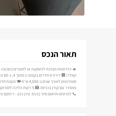
תאור הנכס
סטודנטים לאורך שנים ב-50
📞 לפרטים ותיאום סיור בנכס: עירן כהן – רימקס פלוס | 054-3376992 ריקרדו סופי | 2255