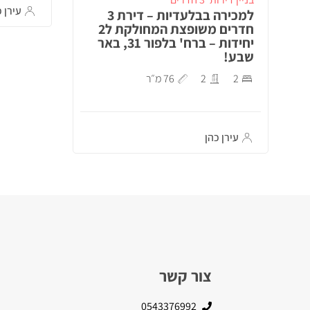
עירן כ
למכירה בבלעדיות – דירת 3
חדרים משופצת המחולקת ל2
יחידות – ברח' בלפור 31, באר
שבע!
2
2
76 מ״ר
עירן כהן
צור קשר
0543376992