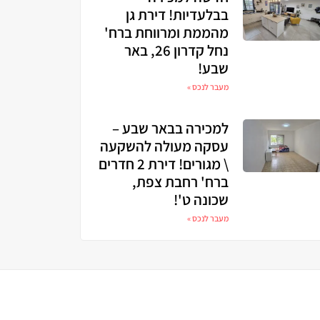
בבלעדיות! דירת גן
מהממת ומרווחת ברח'
נחל קדרון 26, באר
שבע!
מעבר לנכס »
למכירה בבאר שבע –
עסקה מעולה להשקעה
\ מגורים! דירת 2 חדרים
ברח' רחבת צפת,
שכונה ט'!
מעבר לנכס »