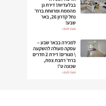
בבלעדיות! דירת גן
מהממת ומרווחת ברח'
נחל קדרון 26, באר
שבע!
מעבר לנכס »
למכירה בבאר שבע –
עסקה מעולה להשקעה
\ מגורים! דירת 2 חדרים
ברח' רחבת צפת,
שכונה ט'!
מעבר לנכס »