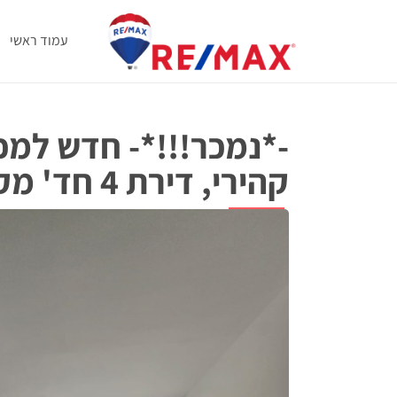
עמוד ראשי
-*נמכר!!!*- חדש למכ
קהירי, דירת 4 חד' מקסימה!
למכירה
משה קהירי 2, באר שבע