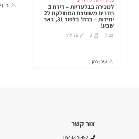
עירן כ
למכירה בבלעדיות – דירת 3
חדרים משופצת המחולקת ל2
יחידות – ברח' בלפור 31, באר
שבע!
2
2
76 מ״ר
עירן כהן
צור קשר
0543376992