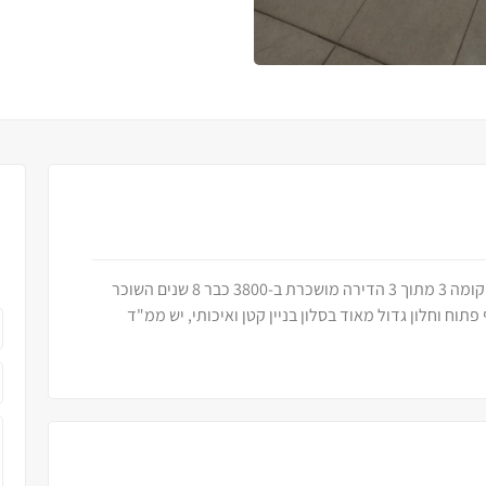
שכונת רמות רחוב משה קהירי דירת 4 חד 112 מ"ר קומה 3 מתוך 3 הדירה מושכרת ב-3800 כבר 8 שנים השוכר
וח וחלון גדול מאוד בסלון בניין קטן ואיכותי, יש ממ"ד