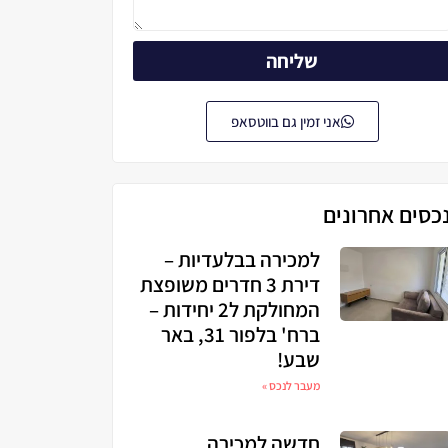
שליחה
אני זמין גם בווטסאפ
כסים אחרונים
למכירה בבלעדיות –
דירת 3 חדרים משופצת
המחולקת ל2 יחידות –
ברח' בלפור 31, באר
שבע!
מעבר לנכס »
חדשה למכירה