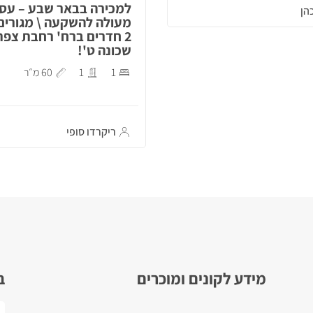
למכירה בבאר שבע – עס
הן
מעולה להשקעה \ מגורים
2 חדרים ברח' רחבת צפת
שכונה ט'!
1
1
60 מ״ר
ריקרדו סופי
מידע לקונים ומוכרים
ב