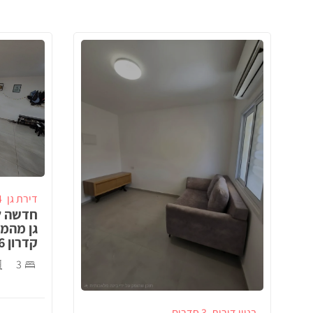
דירת גן
4 ח
חדשה ל
גן מהמ
קדרון 26, באר שבע!
3
בניין דירות
3 חדרים