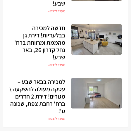
שבע!
מעבר לנכס »
חדשה למכירה
בבלעדיות! דירת גן
מהממת ומרווחת ברח'
נחל קדרון 26, באר
שבע!
מעבר לנכס »
למכירה בבאר שבע –
עסקה מעולה להשקעה \
מגורים! דירת 2 חדרים
ברח' רחבת צפת, שכונה
ט'!
מעבר לנכס »