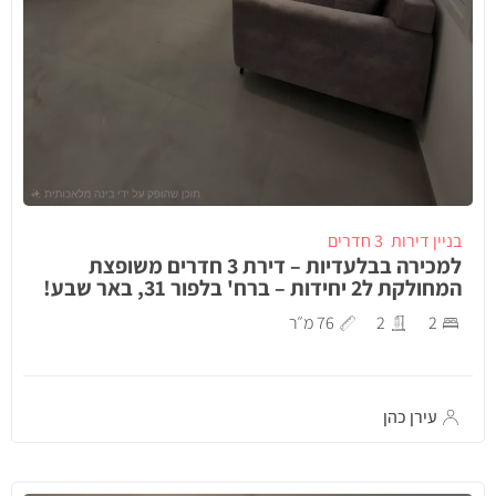
בניין דירות
3 חדרים
למכירה בבלעדיות – דירת 3 חדרים משופצת
המחולקת ל2 יחידות – ברח' בלפור 31, באר שבע!
2
2
76 מ״ר
עירן כהן