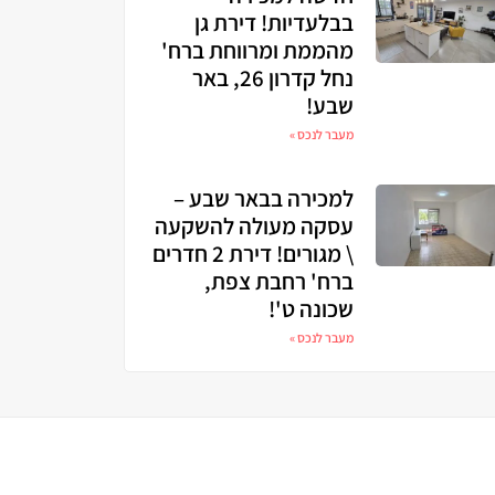
בבלעדיות! דירת גן
מהממת ומרווחת ברח'
נחל קדרון 26, באר
שבע!
מעבר לנכס »
למכירה בבאר שבע –
עסקה מעולה להשקעה
\ מגורים! דירת 2 חדרים
ברח' רחבת צפת,
שכונה ט'!
מעבר לנכס »