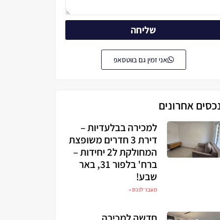
שליחה
אני זמין גם בווטסאפ
כסים אחרונים
למכירה בבלעדיות –
דירת 3 חדרים משופצת
המחולקת ל2 יחידות –
ברח' בלפור 31, באר
שבע!
מעבר לנכס »
חדשה למכירה