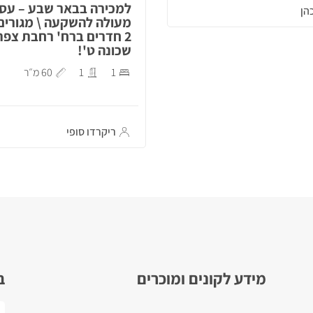
למכירה בבאר שבע – עס
הן
מעולה להשקעה \ מגורים
2 חדרים ברח' רחבת צפת
שכונה ט'!
1
1
60 מ״ר
ריקרדו סופי
מידע לקונים ומוכרים
ב