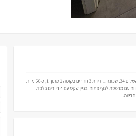
חדש בשיווק! למכירה\להשכרה בבלעדיות ברחוב השלום 34, שכונה ג. דירת 3 חדרים בקומה 1 מתוך 1, כ-60 מ"ר.
שתי סוויטות עם מקלחת ושירותים פרטיים, סלון מרווח עם מרפסת לנוף פתוח. בניין שקט עם 4 דיירים בלבד.
החדשה.