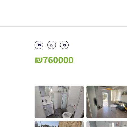
₪760000