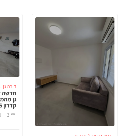
דירת גן
4 ח
חדשה ל
גן מהמ
קדרון 26, באר שבע!
3
בניין דירות
3 חדרים