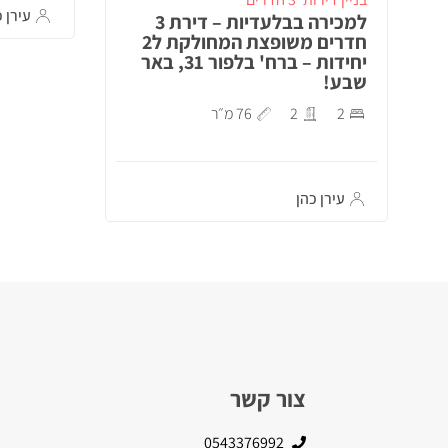
עירן כ
למכירה בבלעדיות – דירת 3
חדרים משופצת המחולקת ל2
יחידות – ברח' בלפור 31, באר
שבע!
2
2
76 מ״ר
עירן כהן
צור קשר
0543376992