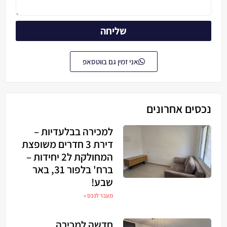
שליחה
אני זמין גם בווטסאפ
נכסים אחרונים
למכירה בבלעדיות –
דירת 3 חדרים משופצת
המחולקת ל2 יחידות –
ברח' בלפור 31, באר
שבע!
מעבר לנכס »
חדשה למכירה