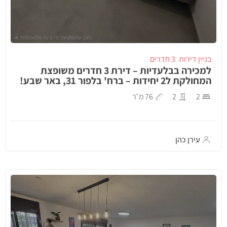
בניין דירות
3 חדרים
למכירה בבלעדיות – דירת 3 חדרים משופצת
המחולקת ל2 יחידות – ברח' בלפור 31, באר שבע!
2
2
76 מ״ר
עירן כהן