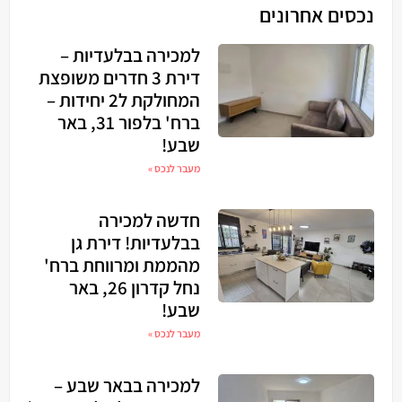
נכסים אחרונים
למכירה בבלעדיות –
דירת 3 חדרים משופצת
המחולקת ל2 יחידות –
ברח' בלפור 31, באר
שבע!
מעבר לנכס »
חדשה למכירה
בבלעדיות! דירת גן
מהממת ומרווחת ברח'
נחל קדרון 26, באר
שבע!
מעבר לנכס »
למכירה בבאר שבע –