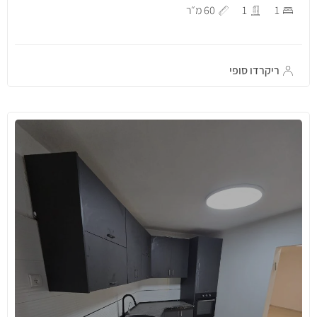
1
1
60 מ״ר
ריקרדו סופי