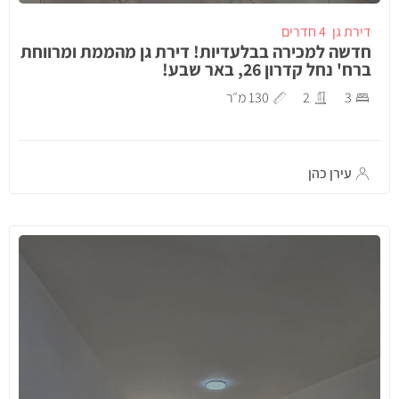
דירת גן
4 חדרים
חדשה למכירה בבלעדיות! דירת גן מהממת ומרווחת
ברח' נחל קדרון 26, באר שבע!
3
2
130 מ״ר
עירן כהן