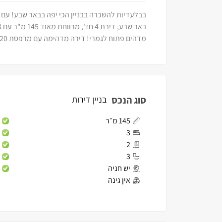
בבלעדיות להשכרה בבניין הכי יפה בבאר שבע! עם ח
מדהים פתוח לגמרי! דירה מדהימה עם מרפסת 20 מ"ר גדולה, מחסן פרטי, חניה תת קרקעית ו3 מעליות.
סוג הנכס
בניין דירות
145 מ״ר
3
2
3
יש חניה
אין גינה