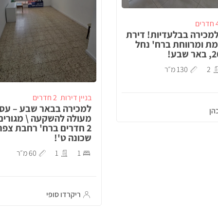
דרים
מכירה בבלעדיות! דירת
מת ומרווחת ברח' נחל
2
130 מ״ר
בניין דירות
2 חדרים
למכירה בבאר שבע – עס
הן
מעולה להשקעה \ מגורים
2 חדרים ברח' רחבת צפת
שכונה ט'!
1
1
60 מ״ר
ריקרדו סופי