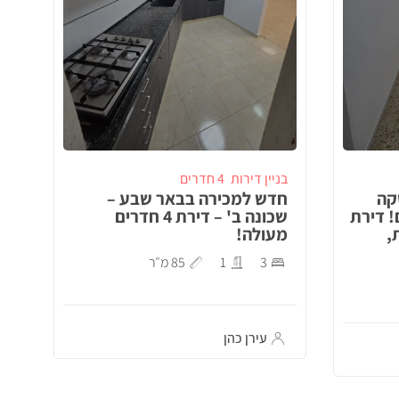
בניין דירות
4 חדרים
קה
חדש למכירה בבאר שבע –
! דירת
שכונה ב' – דירת 4 חדרים
,
מעולה!
3
1
85 מ״ר
עירן כהן