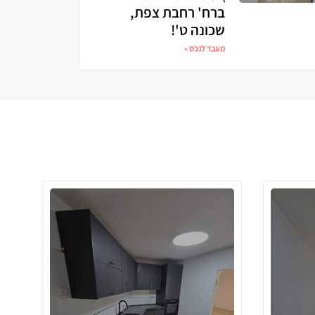
ברח' רחבת צפת,
שכונה ט'!
מעבר לנכס »