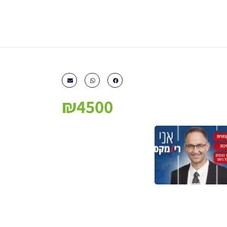
₪4500