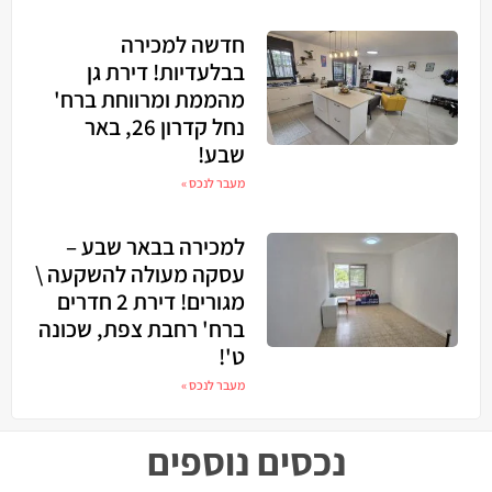
חדשה למכירה
בבלעדיות! דירת גן
מהממת ומרווחת ברח'
נחל קדרון 26, באר
שבע!
מעבר לנכס »
למכירה בבאר שבע –
עסקה מעולה להשקעה \
מגורים! דירת 2 חדרים
ברח' רחבת צפת, שכונה
ט'!
מעבר לנכס »
נכסים נוספים