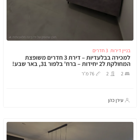
בניין דירות
3 חדרים
למכירה בבלעדיות – דירת 3 חדרים משופצת
המחולקת ל2 יחידות – ברח' בלפור 31, באר שבע!
2
2
76 מ״ר
עירן כהן