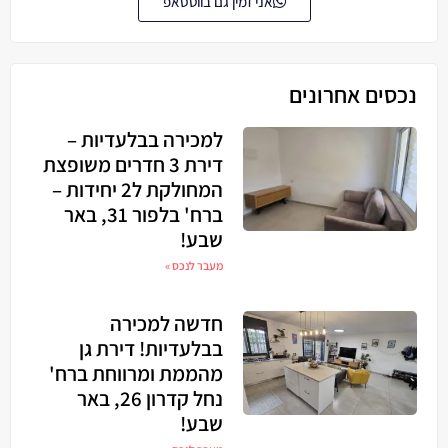
אני זמין גם בווטסאפ
נכסים אחרונים
למכירה בבלעדיות –
דירת 3 חדרים משופצת
המחולקת ל2 יחידות –
ברח' בלפור 31, באר
שבע!
מעבר לנכס »
חדשה למכירה
בבלעדיות! דירת גן
מהממת ומרווחת ברח'
נחל קדרון 26, באר
שבע!